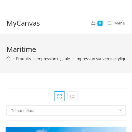
Skip
to
content
MyCanvas
Menu
0
Maritime
>
Produits
>
Impression digitale
>
Impression sur verre acrylique
Tri par défaut