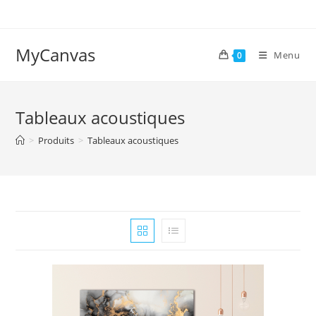
Skip
to
content
MyCanvas
Menu
0
Tableaux acoustiques
>
Produits
>
Tableaux acoustiques