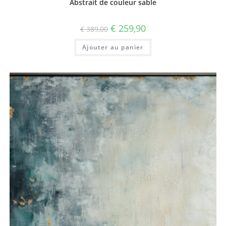
Abstrait de couleur sable
Le
Le
€
259,90
€
389,00
prix
prix
initial
actuel
Ajouter au panier
était :
est :
€ 389,00.
€ 259,90.