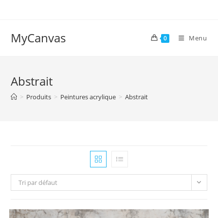
Skip
to
content
MyCanvas
Menu
0
Abstrait
>
Produits
>
Peintures acrylique
>
Abstrait
Tri par défaut