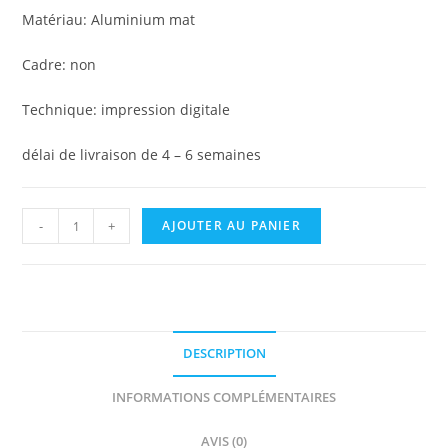
Matériau: Aluminium mat
Cadre: non
Technique: impression digitale
délai de livraison de 4 – 6 semaines
quantité
A
-
+
AJOUTER AU PANIER
de
l
Promenade
t
à
e
la
r
mer
n
DESCRIPTION
a
t
INFORMATIONS COMPLÉMENTAIRES
i
AVIS (0)
v