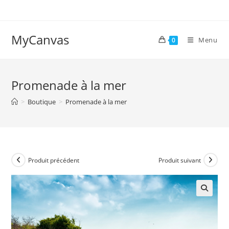
Skip
to
content
MyCanvas
Menu
0
Promenade à la mer
>
Boutique
>
Promenade à la mer
Produit précédent
Produit suivant